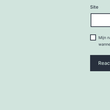
Site
Mijn 
wannee