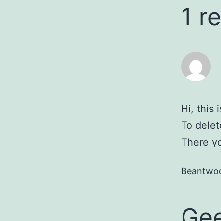
1 r
Hi, this
To delet
There yo
Beantwo
Gee