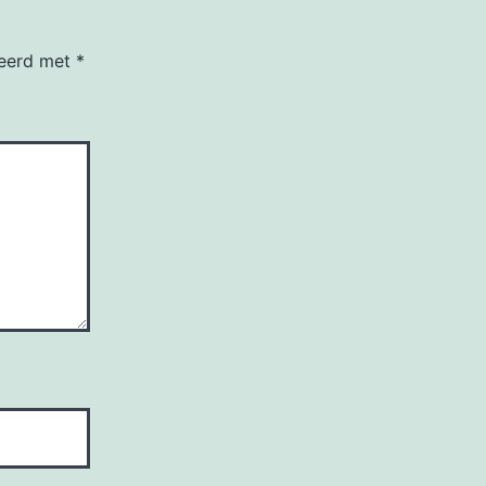
keerd met
*