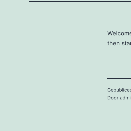
Welcome 
then star
Gepublice
Door
admi